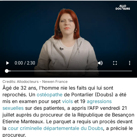
Allodocteurs - Newen France
Âgé de 32 ans, l'homme nie les faits qui lui sont
reprochés. Un
ostéopathe
de Pontarlier (Doubs) a été
mis en examen pour sept
viols
et 19
agressions
sexuelles
sur des patientes, a appris l’AFP vendredi 21
juillet auprès du procureur de la République de Besançon
Etienne Manteaux. Le parquet a requis un procès devant
la
cour criminelle départementale du Doubs
, a précisé le
procureur.