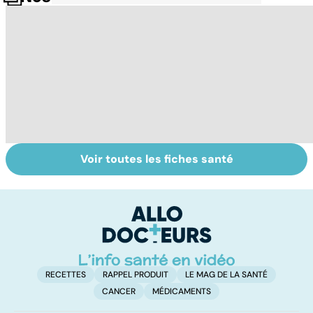
Voir toutes les fiches santé
Violences
Comment
Me
sexuelles :
faciliter la
d
comment s'en
digestion ?
e
remettre ?
RECETTES
RAPPEL PRODUIT
LE MAG DE LA SANTÉ
CANCER
MÉDICAMENTS