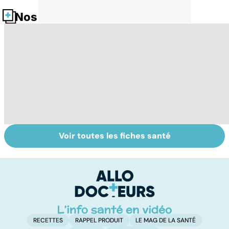
Nos fiches santé
Voir toutes les fiches santé
Comment
Mal de dos :
To
faciliter la
quand les
le
digestion ?
vertèbres s'en
p
mêlent
RECETTES
RAPPEL PRODUIT
LE MAG DE LA SANTÉ