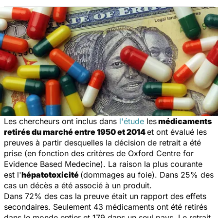
Les chercheurs ont inclus dans
l'étude
les
médicaments
retirés du marché entre 1950 et 2014
et ont évalué les
preuves à partir desquelles la décision de retrait a été
prise (en fonction des critères de Oxford Centre for
Evidence Based Medecine). La raison la plus courante
est l'
hépatotoxicité
(dommages au foie). Dans 25% des
cas un décès a été associé à un produit.
Dans 72% des cas la preuve était un rapport des effets
secondaires. Seulement 43 médicaments ont été retirés
dans le monde entier et 179 dans un seul pays. Le retrait