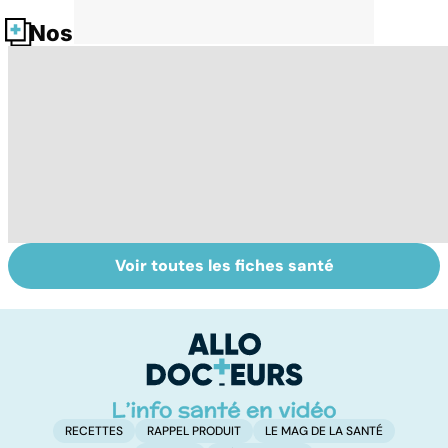
Nos fiches santé
Voir toutes les fiches santé
Troubles anxieux,
Un rhume, ça se
V
une anxiété
soigne ?
v
envahissante
RECETTES
RAPPEL PRODUIT
LE MAG DE LA SANTÉ