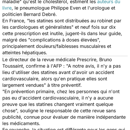
maladie" qu'est le cholestérol, estiment les
auteurs du
livre
, le pneumologue Philippe Even et l'urologue et
politicien Bernard Debré.
En France, "les statines sont distribuées au robinet par
les cardiologues et généralistes" et neuf fois sur dix
cette prescription est inutile, jugent-ils dans leur guide,
malgré des "complications à doses élevées",
principalement douleurs/faiblesses musculaires et
atteintes hépatiques.
Le directeur de la revue médicale
Prescrire,
Bruno
Toussaint, confirme à l'AFP : "A notre avis, il n'y a pas
lieu d'utiliser des statines avant d'avoir un accident
cardiovasculaire, alors qu'en pratique elles sont
largement vendues" à titre préventif.
"En prévention primaire, chez les personnes qui n'ont
pas eu d'accident cardiovasculaire, il n'y a aucune
preuve que les statines changent vraiment quelque
chose", souligne le responsable de cette revue sans
publicité, connue pour évaluer de manière indépendante
les médicaments.
En revanche, la situation est différente pour les gens qui