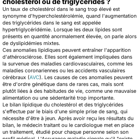
cholestérol ou de triglycérides ?
Un taux de cholestérol dans le sang trop élevé est
synonyme d'hypercholestérolémie, quand l'augmentation
des triglycérides dans le sang est appelée
hypertriglycéridémie. Lorsque les deux lipides sont
présents en quantité anormalement élevée, on parle alors
de dyslipidémies mixtes.
Ces anomalies lipidiques peuvent entraîner l'apparition
d'athérosclérose. Elles sont également impliquées dans
la survenue des maladies cardiovasculaires, comme les
maladies coronariennes ou les accidents vasculaires
cérébraux (
AVC
). Les causes de ces anomalies peuvent
être d'ordre génétique dans de rares cas, mais sont
plutôt liées à des habitudes de vie, comme une mauvaise
alimentation ou une sédentarité trop importante.
Le bilan lipidique du cholestérol et des triglycérides
s'effectue par le biais d'une simple prise de sang, qui
nécessite d'être à jeun. Après avoir reçu les résultats du
bilan, le médecin traitant ou le cardiologue met en place
un traitement, étudié pour chaque personne selon son
profil médical. L'Assurance maladie signale qu'il "
existe