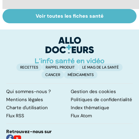
Voir toutes les fiches santé
L'andropause, la
Incontinence
L
ménopause des
urinaire : les
m
hommes ?
hommes aussi
q
RECETTES
RAPPEL PRODUIT
LE MAG DE LA SANTÉ
CANCER
MÉDICAMENTS
Qui sommes-nous ?
Gestion des cookies
Mentions légales
Politiques de confidentialité
Charte d'utilisation
Index thématique
Flux RSS
Flux Atom
Retrouvez-nous sur