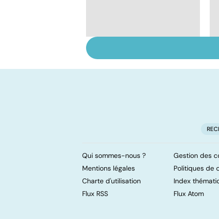
Algie vasculaire de la
face : une douleur
insupportable
REC
Qui sommes-nous ?
Gestion des c
Mentions légales
Politiques de c
Charte d'utilisation
Index thémati
Flux RSS
Flux Atom