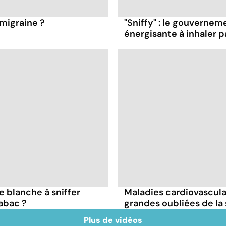
migraine ?
"Sniffy" : le gouvernem
énergisante à inhaler p
e blanche à sniffer
Maladies cardiovascula
abac ?
grandes oubliées de la
Plus de vidéos