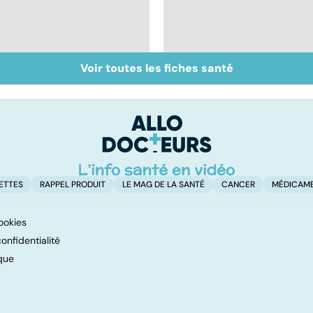
Voir toutes les fiches santé
Acupuncture :
Huiles essentielles :
comment est-elle
mode d'emploi
pratiquée ?
ETTES
RAPPEL PRODUIT
LE MAG DE LA SANTÉ
CANCER
MÉDICAM
ookies
onfidentialité
que