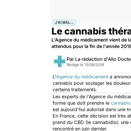
Accueil
Santé
Maladies
J'ai mal…
J'AI MAL…
Le cannabis théra
L'Agence du médicament vient de lanc
attendus pour la fin de l'année 201
Par
La rédaction d'Allo Doct
Rédigé le
13/09/2018
L'
Agence du médicament
a annoncé 
cannabis pour soulager les douleu
certains traitements.
Les experts de l'Agence du médicam
forme que doit prendre le
cannabis
est aujourd'hui autorisé dans une t
En France, cette décision est très 
prend du CBD (le cannabidiol, une 
rencontré en juin dernier.