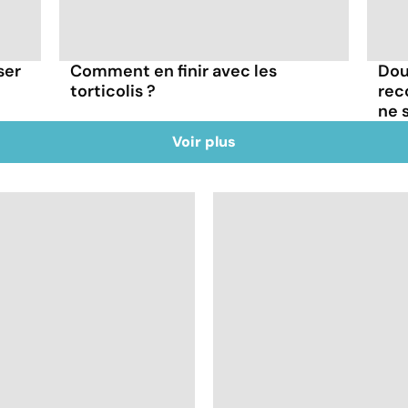
ser
Comment en finir avec les
Dou
torticolis ?
rec
ne 
Voir plus