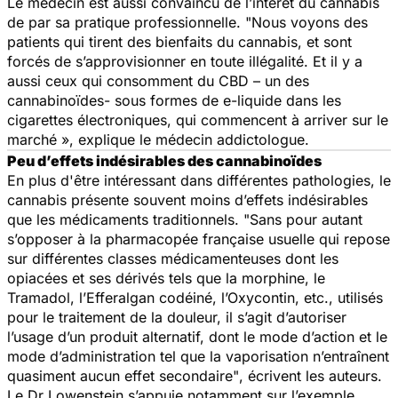
Le médecin est aussi convaincu de l’intérêt du cannabis
de par sa pratique professionnelle. "
Nous voyons des
patients qui tirent des bienfaits du cannabis, et sont
forcés de s’approvisionner en toute illégalité. Et il y a
aussi ceux qui consomment du CBD – un des
cannabinoïdes- sous formes de e-liquide dans les
cigarettes électroniques, qui commencent à arriver sur le
marché
», explique le médecin addictologue.
Peu d’effets indésirables des cannabinoïdes
En plus d'être intéressant dans différentes pathologies, le
cannabis présente souvent moins d’effets indésirables
que les médicaments traditionnels.
"Sans pour autant
s’opposer à la pharmacopée française usuelle qui repose
sur différentes classes médicamenteuses dont les
opiacées et ses dérivés tels que la morphine, le
Tramadol, l’Efferalgan codéiné, l’Oxycontin, etc., utilisés
pour le traitement de la douleur, il s’agit d’autoriser
l’usage d’un produit alternatif, dont le mode d’action et le
mode d’administration tel que la vaporisation n’entraînent
quasiment aucun effet secondaire"
, écrivent les auteurs.
Le Dr Lowenstein s’appuie notamment sur l’exemple