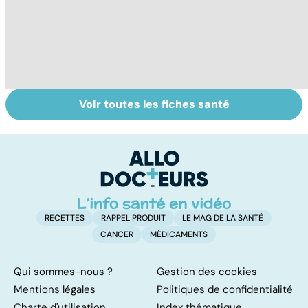
Voir toutes les fiches santé
Automutilation :
Antibiotiques :
To
des ados en
lutter contre la
le
souffrance
résistance des
p
bactéries
RECETTES
RAPPEL PRODUIT
LE MAG DE LA SANTÉ
CANCER
MÉDICAMENTS
Qui sommes-nous ?
Gestion des cookies
Mentions légales
Politiques de confidentialité
Charte d'utilisation
Index thématique