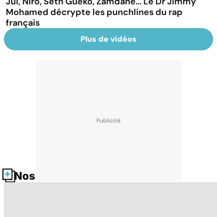
Jul, Niro, Seth Gueko, Zamdane... Le Dr Jimmy
Mohamed décrypte les punchlines du rap
français
Plus de vidéos
Nos fiches santé