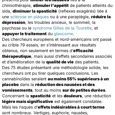
chimiothérapie,
stimuler l'appétit
de patients atteints du
sida,
diminuer la spasticité
(reflexes exagérés) liée à
une
sclérose en plaques
ou à une paraplégie,
réduire la
dépression
, les troubles anxieux, le sommeil, la
psychose ou le
syndrome Gilles de la Tourette
, et
appuyer le traitement
du
glaucome
.
Des chercheurs européens et nord-américains ont passé
au crible 79 essais, en s’intéressant aux résultats
obtenus, non seulement en termes d’
efficacité
thérapeutique
, mais aussi d’effets secondaires associés
et d’amélioration de la
qualité de vie
des patients.
Des 75 études présentant une méthodologie solide, les
chercheurs ont pu tirer quelques conclusions. Les
cannabinoïdes seraient
au moins 55% supérieurs à un
placebo
dans la
réduction des nausées et des
vomissements
, tout au moins
sur de petites durées
.
Concernant la
spasticité
et les
douleurs
, une réduction
légère mais significative
est également constatée.
Mais les risques d’
effets indésirables à court terme
sont nombreux. Vertiges, euphorie, nausées,