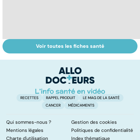
Voir toutes les fiches santé
Cannabis : une
Tout savoir sur
I
vraie
les infections
a
dépendance
pulmonaires
fa
d'
RECETTES
RAPPEL PRODUIT
LE MAG DE LA SANTÉ
CANCER
MÉDICAMENTS
Qui sommes-nous ?
Gestion des cookies
Mentions légales
Politiques de confidentialité
Charte d'utilisation
Index thématique