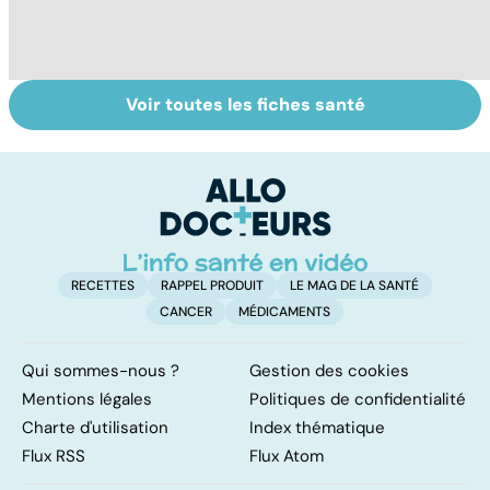
Voir toutes les fiches santé
Légionellose, une
Staphylocoque
L
infection
doré : une
u
pulmonaire
bactérie sous
ré
parfois mortelle
surveillance
RECETTES
RAPPEL PRODUIT
LE MAG DE LA SANTÉ
CANCER
MÉDICAMENTS
Qui sommes-nous ?
Gestion des cookies
Mentions légales
Politiques de confidentialité
Charte d'utilisation
Index thématique
Flux RSS
Flux Atom