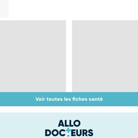
Voir toutes les fiches santé
Gynéco : que faire
Qu'est-ce que le
contre les irritations
coma ?
intimes ?