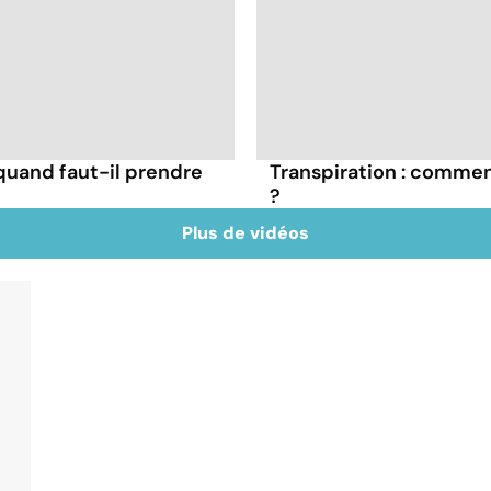
: quand faut-il prendre
Transpiration : commen
?
Plus de vidéos