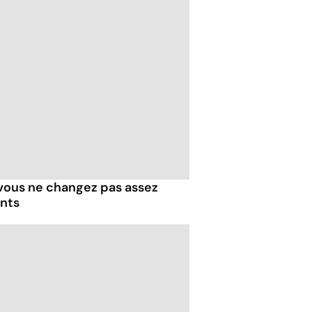
 vous ne changez pas assez
ents