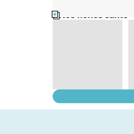
Nos fiches santé
Staphylocoque doré :
une bactérie sous
surveillance