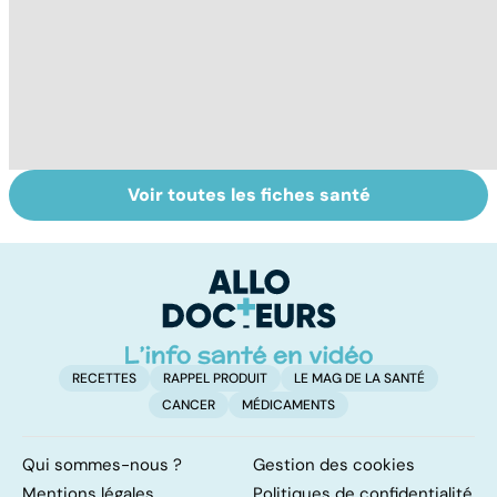
Voir toutes les fiches santé
Tout savoir sur
Inflammation des
Su
les infections
amygdales : que
le
pulmonaires
faire en cas
l'
d'angine ?
RECETTES
RAPPEL PRODUIT
LE MAG DE LA SANTÉ
CANCER
MÉDICAMENTS
Qui sommes-nous ?
Gestion des cookies
Mentions légales
Politiques de confidentialité