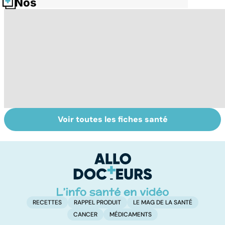
Nos fiches santé
Voir toutes les fiches santé
Tout savoir sur le
Staphylocoque
M
cerveau
doré : une
c
bactérie sous
surveillance
RECETTES
RAPPEL PRODUIT
LE MAG DE LA SANTÉ
CANCER
MÉDICAMENTS