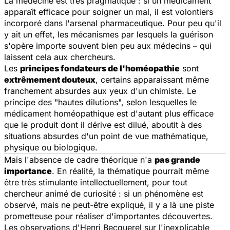
La médecine est très pragmatique : si un médicament
apparaît efficace pour soigner un mal, il est volontiers
incorporé dans l'arsenal pharmaceutique. Pour peu qu'il
y ait un effet, les mécanismes par lesquels la guérison
s'opère importe souvent bien peu aux médecins – qui
laissent cela aux chercheurs.
Les
principes fondateurs de l'homéopathie
sont
extrêmement douteux
, certains apparaissant même
franchement absurdes aux yeux d'un chimiste. Le
principe des "hautes dilutions", selon lesquelles le
médicament homéopathique est d'autant plus efficace
que le produit dont il dérive est dilué, aboutit à des
situations absurdes d'un point de vue mathématique,
physique ou biologique.
Mais l'absence de cadre théorique n'a
pas grande
importance
. En réalité, la thématique pourrait même
être très stimulante intellectuellement, pour tout
chercheur animé de curiosité : si un phénomène est
observé, mais ne peut-être expliqué, il y a là une piste
prometteuse pour réaliser d'importantes découvertes.
Les observations d'Henri Becquerel sur l'inexplicable