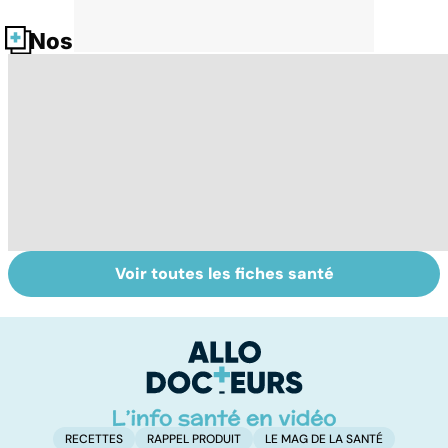
Nos fiches santé
Voir toutes les fiches santé
Surdité brusque :
Remèdes
Q
quand une oreille
naturels : les
os
défaille
trucs de grand-
fo
mères
e
RECETTES
RAPPEL PRODUIT
LE MAG DE LA SANTÉ