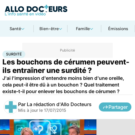
Santé
Bien-être
Famille
Émissions
Accueil
Santé
Bobos du quotidien
Surdité
SURDITÉ
Les bouchons de cérumen peuvent-
ils entraîner une surdité ?
J'ai l'impression d'entendre moins bien d'une oreille,
cela peut-il être dû à un bouchon ? Quel traitement
existe-t-il pour enlever les bouchons de cérumen ?
Par
La rédaction d'Allo Docteurs
Partager
Mis à jour le
17/07/2015