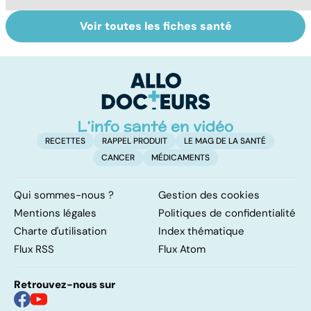
Voir toutes les fiches santé
Comment
Accident
C
maîtriser le
vasculaire
m
bégaiement ?
cérébral : l'enfant
également
touché
RECETTES
RAPPEL PRODUIT
LE MAG DE LA SANTÉ
CANCER
MÉDICAMENTS
Qui sommes-nous ?
Gestion des cookies
Mentions légales
Politiques de confidentialité
Charte d'utilisation
Index thématique
Flux RSS
Flux Atom
Retrouvez-nous sur