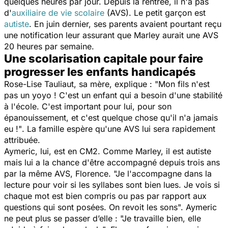
quelques heures par jour. Depuis la rentrée, il n'a pas
d'
auxiliaire de vie scolaire
(AVS). Le petit garçon est
autiste
. En juin dernier, ses parents avaient pourtant reçu
une notification leur assurant que Marley aurait une AVS
20 heures par semaine.
Une scolarisation capitale pour faire
progresser les enfants handicapés
Rose-Lise Tauliaut, sa mère, explique : "
Mon fils n'est
pas un yoyo ! C'est un enfant qui a besoin d'une stabilité
à l'école. C'est important pour lui, pour son
épanouissement, et c'est quelque chose qu'il n'a jamais
eu !"
. La famille espère qu'une AVS lui sera rapidement
attribuée.
Aymeric, lui, est en CM2. Comme Marley, il est autiste
mais lui a la chance d'être accompagné depuis trois ans
par la même AVS, Florence.
"Je l'accompagne dans la
lecture pour voir si les syllabes sont bien lues. Je vois si
chaque mot est bien compris ou pas par rapport aux
questions qui sont posées. On revoit les sons".
Aymeric
ne peut plus se passer d’elle :
"Je travaille bien, elle