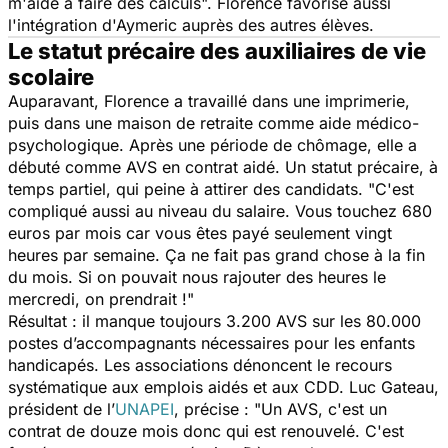
m'aide à faire des calculs".
Florence favorise aussi
l'intégration d'Aymeric auprès des autres élèves.
Le statut précaire des auxiliaires de vie
scolaire
Auparavant, Florence a travaillé dans une imprimerie,
puis dans une maison de retraite comme aide médico-
psychologique. Après une période de chômage, elle a
débuté comme AVS en contrat aidé. Un statut précaire, à
temps partiel, qui peine à attirer des candidats.
"C'est
compliqué aussi au niveau du salaire. Vous touchez 680
euros par mois car vous êtes payé seulement vingt
heures par semaine. Ça ne fait pas grand chose à la fin
du mois. Si on pouvait nous rajouter des heures le
mercredi, on prendrait !"
Résultat : il manque toujours 3.200 AVS sur les 80.000
postes d’accompagnants nécessaires pour les enfants
handicapés. Les associations dénoncent le recours
systématique aux emplois aidés et aux CDD. Luc Gateau,
président de l’
UNAPEI
, précise :
"Un AVS, c'est un
contrat de douze mois donc qui est renouvelé. C'est