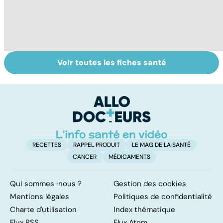
Voir toutes les fiches santé
Troubles de la
Faire le point sur
M
vue : et si c'était
sa vision
c
un glaucome ?
co
RECETTES
RAPPEL PRODUIT
LE MAG DE LA SANTÉ
CANCER
MÉDICAMENTS
Qui sommes-nous ?
Gestion des cookies
Mentions légales
Politiques de confidentialité
Charte d'utilisation
Index thématique
Flux RSS
Flux Atom