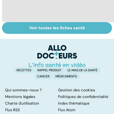
Voir toutes les fiches santé
Comment
Accident
C
maîtriser le
vasculaire
m
bégaiement ?
cérébral : l'enfant
également
touché
RECETTES
RAPPEL PRODUIT
LE MAG DE LA SANTÉ
CANCER
MÉDICAMENTS
Qui sommes-nous ?
Gestion des cookies
Mentions légales
Politiques de confidentialité
Charte d'utilisation
Index thématique
Flux RSS
Flux Atom