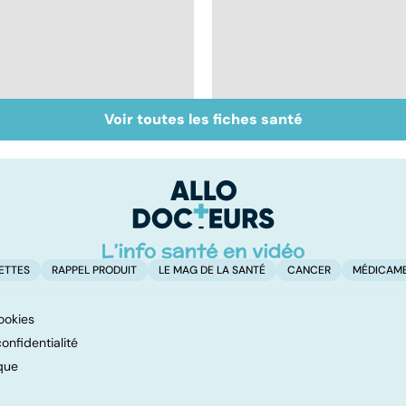
Voir toutes les fiches santé
La greffe, du
Greffe : comment
prélèvement à la
éviter les rejets ?
transplantation
ETTES
RAPPEL PRODUIT
LE MAG DE LA SANTÉ
CANCER
MÉDICAM
ookies
onfidentialité
que