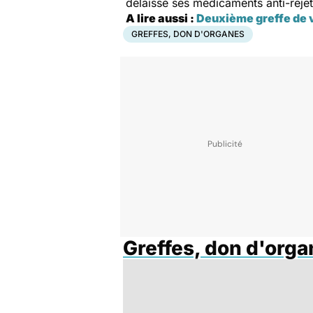
délaissé ses médicaments anti-rejet 
A lire aussi :
Deuxième greffe de v
GREFFES, DON D'ORGANES
Greffes, don d'org