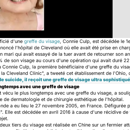
ficié d'une
greffe du visage
, Connie Culp, est décédée le 1e
noncé l'hôpital de Cleveland où elle avait été prise en char
n mari qui avait essayé de la tuer avant de retourner son arm
 de son visage au cours d'une opération qui avait duré 22
Connie Culp, la première bénéficiaire d'une greffe du visag
à la Cleveland Clinic", a tweeté cet établissement de l'Ohio,
e suicide, il reçoit une greffe de visage ultra sophistiqu
ongtemps avec une greffe de visage
nt vécu le plus longtemps avec une greffe du visage, a sou
e de dermatologie et de chirurgie esthétique de l'hôpital.
nde a eu lieu le 27 novembre 2005, en France. Défigurée par
. Elle est décédée en avril 2016 à cause d'une récidive de 
jet.
 deux tiers du visage est réalisée en Chine sur un fermier a