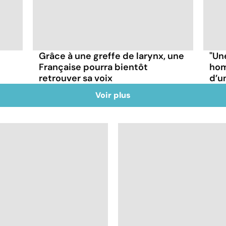
Grâce à une greffe de larynx, une
"Un
Française pourra bientôt
hom
retrouver sa voix
d’u
Voir plus