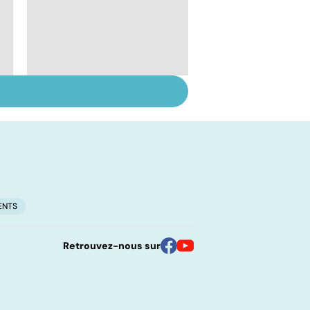
Greffe : une si longue
attente
ENTS
Retrouvez-nous sur