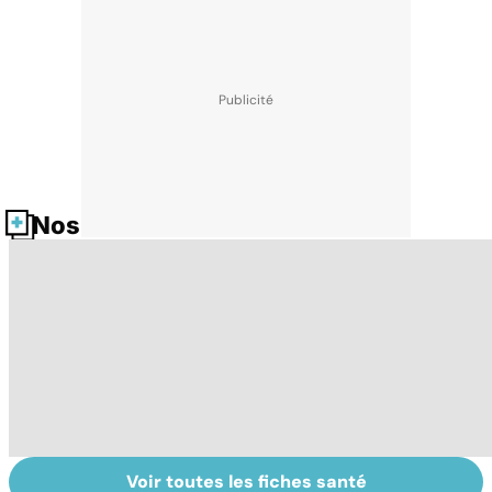
Nos fiches santé
Voir toutes les fiches santé
Donner son corps
La greffe, du
Gr