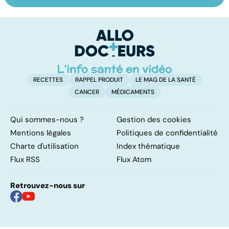
à la science
prélèvement à la
c
transplantation
le
RECETTES
RAPPEL PRODUIT
LE MAG DE LA SANTÉ
CANCER
MÉDICAMENTS
Qui sommes-nous ?
Gestion des cookies
Mentions légales
Politiques de confidentialité
Charte d'utilisation
Index thématique
Flux RSS
Flux Atom
Retrouvez-nous sur