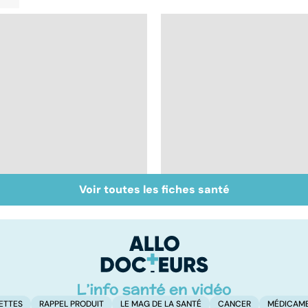
Voir toutes les fiches santé
Tout savoir sur les
Inflammation des
infections
amygdales : que faire
pulmonaires
en cas d'angine ?
ETTES
RAPPEL PRODUIT
LE MAG DE LA SANTÉ
CANCER
MÉDICAM