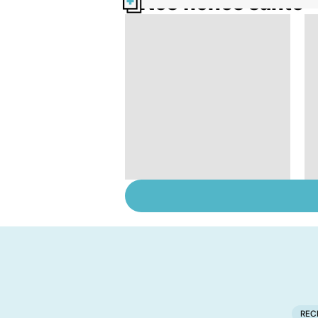
Nos fiches santé
Insuffisance
cardiaque : le coeur à
bout de souffle
REC