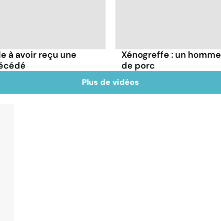
 à avoir reçu une
Xénogreffe : un homme
décédé
de porc
Plus de vidéos