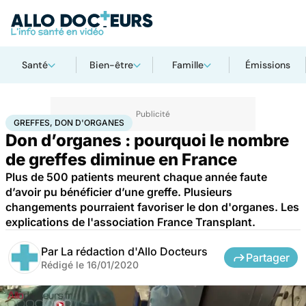
Santé
Bien-être
Famille
Émissions
Accueil
Santé
Greffes, don d'organes
GREFFES, DON D'ORGANES
Don d’organes : pourquoi le nombre
de greffes diminue en France
Plus de 500 patients meurent chaque année faute
d’avoir pu bénéficier d’une greffe. Plusieurs
changements pourraient favoriser le don d'organes. Les
explications de l'association France Transplant.
Par
La rédaction d'Allo Docteurs
Partager
Rédigé le
16/01/2020