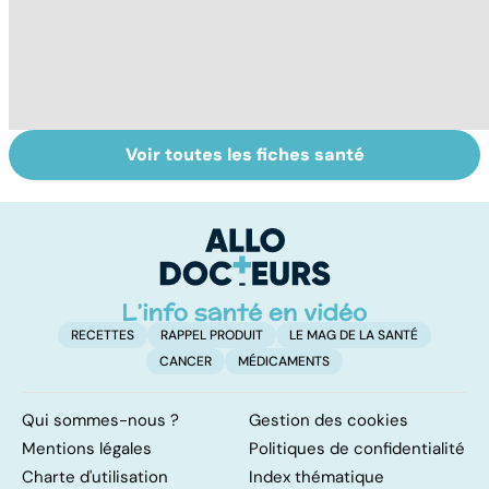
Voir toutes les fiches santé
Donner son corps
La greffe, du
Gr
à la science
prélèvement à la
c
transplantation
le
RECETTES
RAPPEL PRODUIT
LE MAG DE LA SANTÉ
CANCER
MÉDICAMENTS
Qui sommes-nous ?
Gestion des cookies
Mentions légales
Politiques de confidentialité
Charte d'utilisation
Index thématique