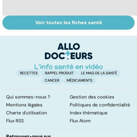
Voir toutes les fiches santé
Quand les tics
Automutilation :
L
dévorent la vie
des ados en
m
souffrance
RECETTES
RAPPEL PRODUIT
LE MAG DE LA SANTÉ
CANCER
MÉDICAMENTS
Qui sommes-nous ?
Gestion des cookies
Mentions légales
Politiques de confidentialité
Charte d'utilisation
Index thématique
Flux RSS
Flux Atom
Retrouvez-nous sur