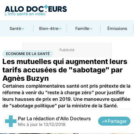
Santé
Bien-être
Famille
Émissions
Accueil
Santé
Société
Économie
Economie de la santé
ECONOMIE DE LA SANTÉ
Les mutuelles qui augmentent leurs
tarifs accusées de "sabotage" par
Agnès Buzyn
Certaines complémentaires santé ont pris prétexte de la
réforme à venir du "reste à charge zéro" pour justifier
leurs hausses de prix en 2019. Une manoeuvre qualifiée
de "sabotage politique" par la ministre de la Santé.
Par
La rédaction d'Allo Docteurs
Partager
Mis à jour le
13/12/2018