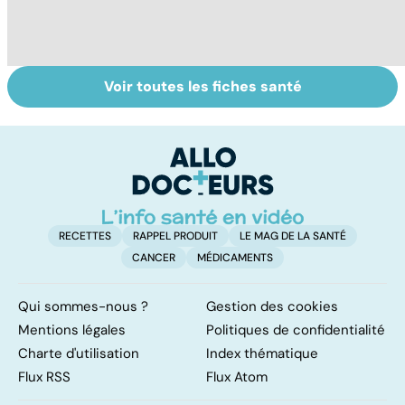
Voir toutes les fiches santé
Laboratoires,
Tout savoir sur
I
bienfaiteurs ou
les infections
a
manipulateurs ?
pulmonaires
fa
d'
RECETTES
RAPPEL PRODUIT
LE MAG DE LA SANTÉ
CANCER
MÉDICAMENTS
Qui sommes-nous ?
Gestion des cookies
Mentions légales
Politiques de confidentialité
Charte d'utilisation
Index thématique
Flux RSS
Flux Atom