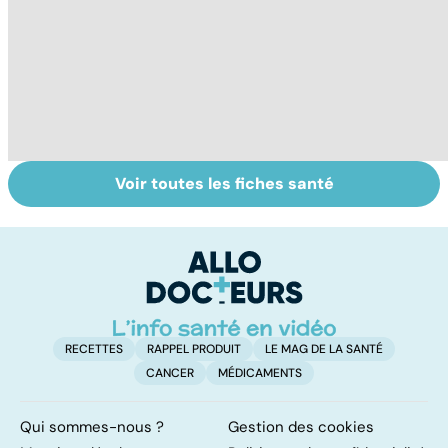
Voir toutes les fiches santé
Laboratoires,
Tout savoir sur
I
bienfaiteurs ou
les infections
a
manipulateurs ?
pulmonaires
fa
d'
RECETTES
RAPPEL PRODUIT
LE MAG DE LA SANTÉ
CANCER
MÉDICAMENTS
Qui sommes-nous ?
Gestion des cookies