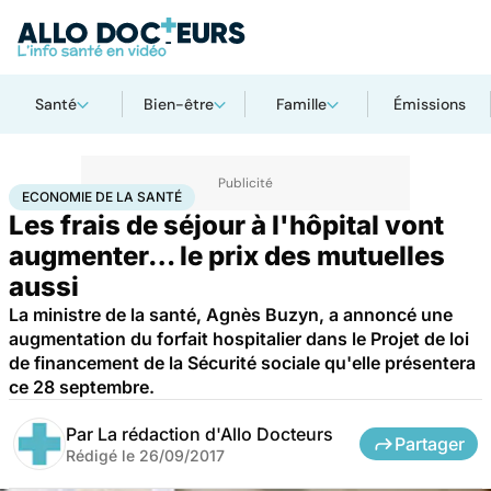
Santé
Bien-être
Famille
Émissions
Accueil
Santé
Société
Économie
Economie de la santé
ECONOMIE DE LA SANTÉ
Les frais de séjour à l'hôpital vont
augmenter… le prix des mutuelles
aussi
La ministre de la santé, Agnès Buzyn, a annoncé une
augmentation du forfait hospitalier dans le Projet de loi
de financement de la Sécurité sociale qu'elle présentera
ce 28 septembre.
Par
La rédaction d'Allo Docteurs
Partager
Rédigé le
26/09/2017