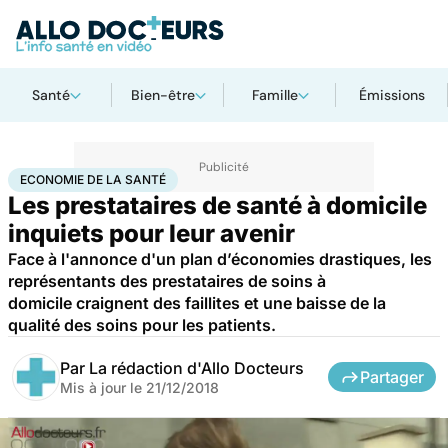
Santé
Bien-être
Famille
Émissions
Accueil
Santé
Société
Économie
Economie de la santé
ECONOMIE DE LA SANTÉ
Les prestataires de santé à domicile
inquiets pour leur avenir
Face à l'annonce d'un plan d’économies drastiques, les
représentants des prestataires de soins à
domicile craignent des faillites et une baisse de la
qualité des soins pour les patients.
Par
La rédaction d'Allo Docteurs
Partager
Mis à jour le
21/12/2018