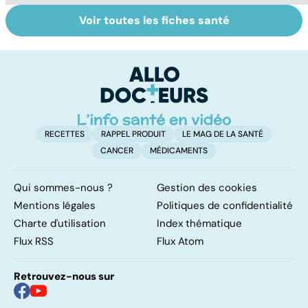
Voir toutes les fiches santé
Laboratoires,
Tout savoir sur
I
bienfaiteurs ou
les infections
a
manipulateurs ?
pulmonaires
fa
d'
RECETTES
RAPPEL PRODUIT
LE MAG DE LA SANTÉ
CANCER
MÉDICAMENTS
Qui sommes-nous ?
Gestion des cookies
Mentions légales
Politiques de confidentialité
Charte d'utilisation
Index thématique
Flux RSS
Flux Atom
Retrouvez-nous sur