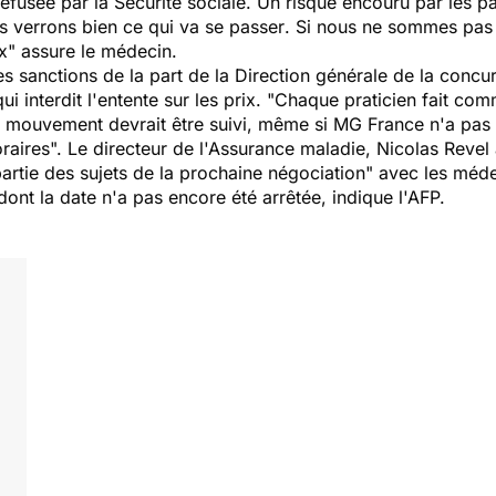
 refusée par la Sécurité sociale. Un risque encouru par les p
s verrons bien ce qui va se passer
.
Si nous ne sommes pas
x
" assure le médecin.
s sanctions de la part de la Direction générale de la conc
interdit l'entente sur les prix. "
Chaque praticien fait comm
Le mouvement devrait être suivi, même si MG France n'a pas
raires
". Le directeur de l'Assurance maladie, Nicolas Revel
t partie des sujets de la prochaine négociation" avec les méd
dont la date n'a pas encore été arrêtée, indique l'AFP.