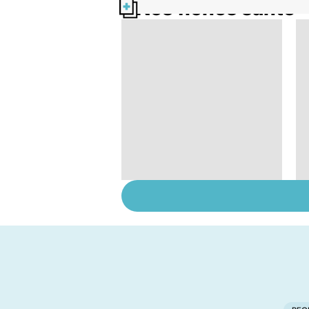
Nos fiches santé
Laboratoires,
bienfaiteurs ou
manipulateurs ?