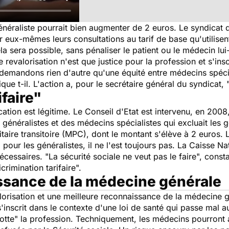
généraliste pourrait bien augmenter de 2 euros. Le syndica
r eux-mêmes leurs consultations au tarif de base qu'utilisent 
a sera possible, sans pénaliser le patient ou le médecin lui
e revalorisation n'est que justice pour la profession et s'ins
demandons rien d'autre qu'une équité entre médecins spéci
ique t-il. L'action a, pour le secrétaire général du syndicat, 
ifaire"
cation est légitime. Le Conseil d'Etat est intervenu, en 2008,
énéralistes et des médecins spécialistes qui excluait les gé
itaire transitoire (MPC), dont le montant s'élève à 2 euros. 
 pour les généralistes, il ne l'est toujours pas. La Caisse 
écessaires. "
La sécurité sociale ne veut pas le faire
", consta
rimination tarifaire
".
ssance de la médecine générale
risation et une meilleure reconnaissance de la médecine 
 s'inscrit dans le contexte d'une loi de santé qui passe mal 
otte
" la profession. Techniquement, les médecins pourront a