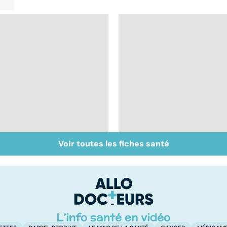
Voir toutes les fiches santé
Tout savoir sur les
Inflammation des
infections
amygdales : que faire
pulmonaires
en cas d'angine ?