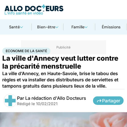
Santé
Bien-être
Famille
Émissions
Accueil
Santé
Société
Économie
Economie de la santé
ECONOMIE DE LA SANTÉ
La ville d'Annecy veut lutter contre
la précarité menstruelle
La ville d’Annecy, en Haute-Savoie, brise le tabou des
règles et va installer des distributeurs de serviettes et
tampons gratuits dans plusieurs lieux de la ville.
Par
La rédaction d'Allo Docteurs
Partager
Rédigé le
10/02/2021