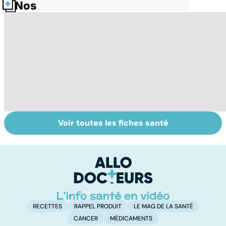
Nos fiches santé
Voir toutes les fiches santé
Staphylocoque
Laboratoires,
Q
doré : une
bienfaiteurs ou
c
bactérie sous
manipulateurs ?
surveillance
RECETTES
RAPPEL PRODUIT
LE MAG DE LA SANTÉ
CANCER
MÉDICAMENTS