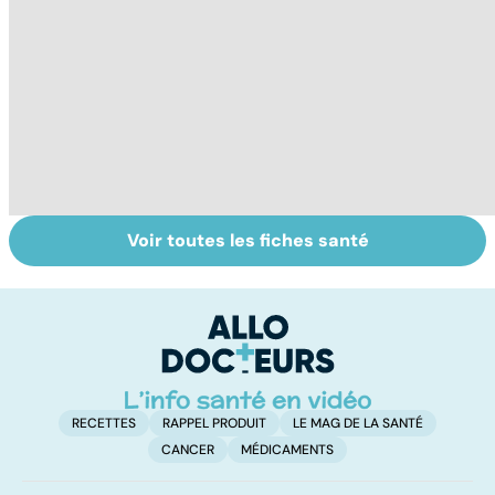
Voir toutes les fiches santé
Staphylocoque
Laboratoires,
Q
doré : une
bienfaiteurs ou
c
bactérie sous
manipulateurs ?
surveillance
RECETTES
RAPPEL PRODUIT
LE MAG DE LA SANTÉ
CANCER
MÉDICAMENTS