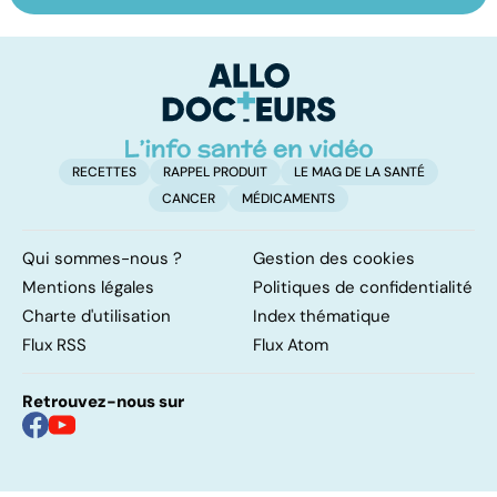
bienfaiteurs ou
les infections
a
manipulateurs ?
pulmonaires
fa
d'
RECETTES
RAPPEL PRODUIT
LE MAG DE LA SANTÉ
CANCER
MÉDICAMENTS
Qui sommes-nous ?
Gestion des cookies
Mentions légales
Politiques de confidentialité
Charte d'utilisation
Index thématique
Flux RSS
Flux Atom
Retrouvez-nous sur