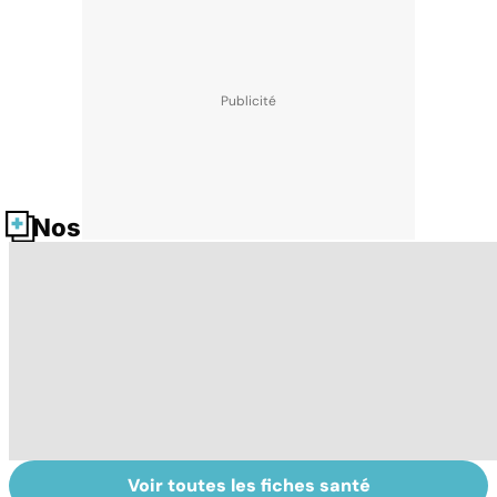
Nos fiches santé
Voir toutes les fiches santé
Laboratoires,
Tout savoir sur
I