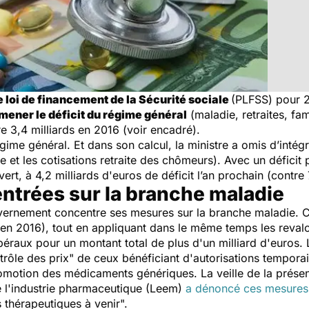
e loi de financement de la Sécurité sociale
(PLFSS) pour 
mener le déficit du régime général
(maladie, retraites, fam
re 3,4 milliards en 2016 (voir encadré).
gime général. Et dans son calcul, la ministre a omis d’intégre
e et les cotisations retraite des chômeurs). Avec un déficit p
vert, à 4,2 milliards d'euros de déficit l’an prochain (contre
trées sur la branche maladie
uvernement concentre ses mesures sur la branche maladie. Ce
en 2016), tout en appliquant dans le même temps les revalo
ibéraux pour un montant total de plus d'un milliard d'euros. 
trôle des prix"
de ceux bénéficiant d'autorisations temporair
omotion des médicaments génériques. La veille de la prése
de l'industrie pharmaceutique (Leem)
a dénoncé ces mesures
 thérapeutiques à venir".