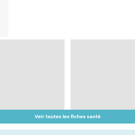
Voir toutes les fiches santé
Inflammation des
Suicide : prévenir le
amygdales : que faire
passage à l'acte
en cas d'angine ?