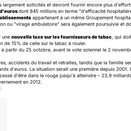
 largement sollicités et devront fournir encore plus d'effor
 d'euros
dont 845 millions en terme
"d'efficacité hospitalièr
tablissements
appartenant à un même Groupement hospitalie
tion ou
"virage ambulatoire"
sera également poursuivie et do
ur une
nouvelle taxe sur les fournisseurs de tabac
, qui do
on de 15% de celle sur le tabac à rouler.
 à partir du 25 octobre, avant le vote solennel le 2 novemb
 accidents du travail et retraites, tandis que la famille sera
iards d'euros. La situation serait une première depuis 2001. L
e cessé d'être dans le rouge jusqu'à atteindre – 23,9 milliar
uvernement en 2012.