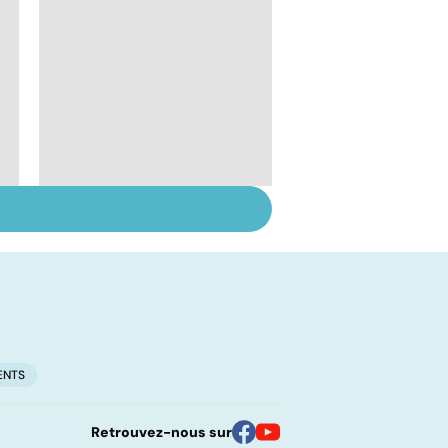
Le lupus, une maladie
complexe
ENTS
Retrouvez-nous sur