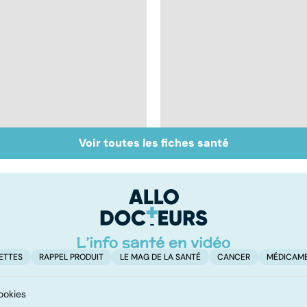
Voir toutes les fiches santé
Inflammation des
Suicide : prévenir le
amygdales : que faire
passage à l'acte
en cas d'angine ?
ETTES
RAPPEL PRODUIT
LE MAG DE LA SANTÉ
CANCER
MÉDICAM
ookies