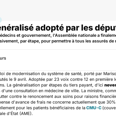
e
énéralisé adopté par les dépu
édecins et gouvernement, l'Assemblée nationale a finalement
ssivement, par étape, pour permettre à tous les assurés de 
eurs
oi de modernisation du système de santé, porté par Marisol
utés le 9 avril. Adoptée par 23 voix contre 12 en première l
ins. La généralisation par étapes du tiers payant, d'ici
nove
s d'une consultation en médecine de ville. La ministre, comm
lutter contre le renoncement aux soins pour raisons financiè
ispense d'avance de frais ne concerne actuellement que 30%
llement pour les patients bénéficiaires de la
CMU-C
(couve
ale d'État (AME).