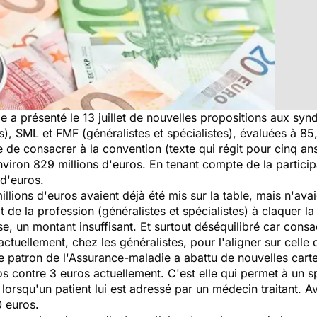
a présenté le 13 juillet de nouvelles propositions aux syn
), SML et FMF (généralistes et spécialistes), évaluées à 85,
 de consacrer à la convention (texte qui régit pour cinq an
environ 829 millions d'euros. En tenant compte de la partici
 d'euros.
llions d'euros avaient déjà été mis sur la table, mais n'avai
de la profession (généralistes et spécialistes) à claquer la 
se, un montant insuffisant. Et surtout déséquilibré car consa
actuellement, chez les généralistes, pour l'aligner sur celle 
le patron de l'Assurance-maladie a abattu de nouvelles car
s contre 3 euros actuellement. C'est elle qui permet à un sp
 lorsqu'un patient lui est adressé par un médecin traitant. 
30 euros.