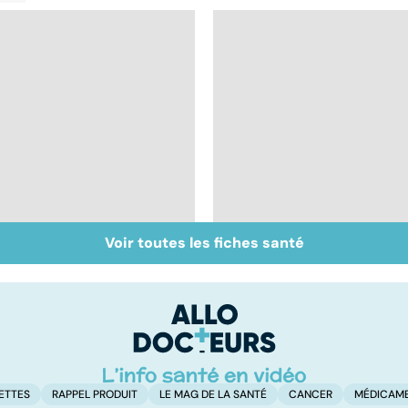
Voir toutes les fiches santé
Inflammation des
Suicide : prévenir le
amygdales : que faire
passage à l'acte
en cas d'angine ?
ETTES
RAPPEL PRODUIT
LE MAG DE LA SANTÉ
CANCER
MÉDICAM