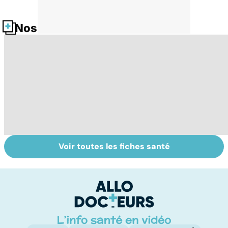
Nos fiches santé
Voir toutes les fiches santé
Burn-out :
Vivre après un
St
l'épuisement
cancer
ac
professionnel
M
tr