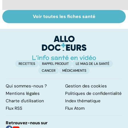
Voir toutes les fiches santé
Laboratoires,
Tout savoir sur
I
bienfaiteurs ou
les infections
a
manipulateurs ?
pulmonaires
fa
d'
RECETTES
RAPPEL PRODUIT
LE MAG DE LA SANTÉ
CANCER
MÉDICAMENTS
Qui sommes-nous ?
Gestion des cookies
Mentions légales
Politiques de confidentialité
Charte d'utilisation
Index thématique
Flux RSS
Flux Atom
Retrouvez-nous sur