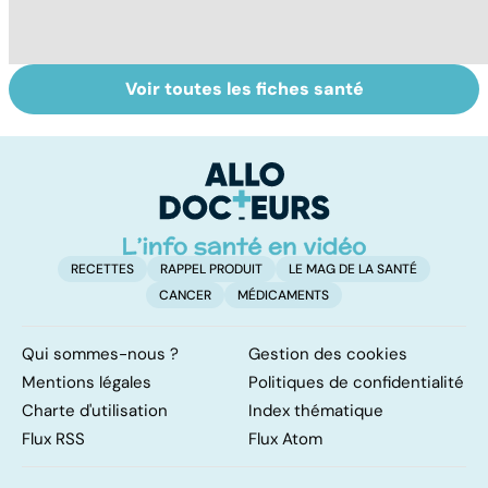
Voir toutes les fiches santé
Troubles anxieux,
Un rhume, ça se
V
une anxiété
soigne ?
v
envahissante
RECETTES
RAPPEL PRODUIT
LE MAG DE LA SANTÉ
CANCER
MÉDICAMENTS
Qui sommes-nous ?
Gestion des cookies
Mentions légales
Politiques de confidentialité
Charte d'utilisation
Index thématique
Flux RSS
Flux Atom