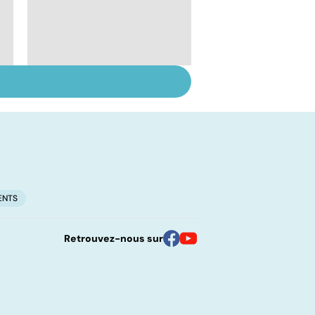
Tout savoir sur les
l
infections
pulmonaires
ENTS
Retrouvez-nous sur