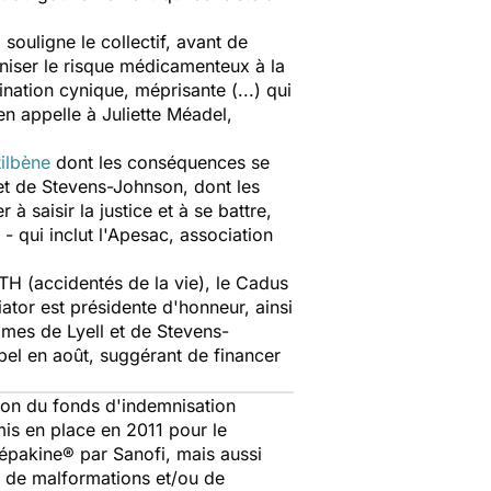
ouligne le collectif, avant de
iser le risque médicamenteux à la
ination cynique, méprisante (...) qui
f en appelle à Juliette Méadel,
tilbène
dont les conséquences se
 et de Stevens-Johnson, dont les
à saisir la justice et à se battre,
f - qui inclut l'Apesac, association
ATH (accidentés de la vie), le Cadus
ator est présidente d'honneur, ainsi
mes de Lyell et de Stevens-
pel en août, suggérant de financer
tion du fonds d'indemnisation
mis en place en 2011 pour le
épakine® par Sanofi, mais aussi
ne de malformations et/ou de