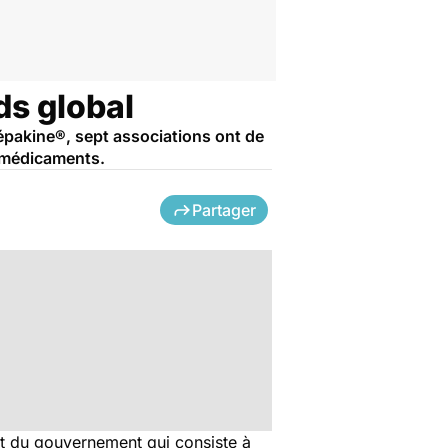
ds global
épakine®, sept associations ont de
e médicaments.
Partager
t du gouvernement qui consiste à