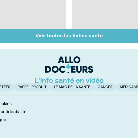
Voir toutes les fiches santé
Viol : quelle prise en
Violences conjugales
charge pour les
: traumatisme familia
victimes ?
ETTES
RAPPEL PRODUIT
LE MAG DE LA SANTÉ
CANCER
MÉDICAM
ookies
onfidentialité
que