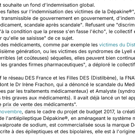
et souhaite un fond d'indemnisation global.
 faites sur l'indemnisation des victimes de la Dépakine®", s
, transmissible de gouvernement en gouvernement, d'indemn
dicament, scandale après scandale"
. Refusant une
"discrim
'à la condition que la presse s'en fasse l'écho"
, le collecti
r qu'elle se saisisse"
de ce sujet.
es des médicaments, comme par exemple les
victimes du Dis
troisième génération, ou les victimes des syndromes de Lyell
rribles (et coûteuses) séquelles, elles peuvent bien continuer 
 les grandes firmes pharmaceutiques"
, a déploré le collecti
f le réseau DES France et les Filles DES (Distilbène), la FN
ont le Dr Irène Frachon, qui a dénoncé le scandale du Medi
ées par les traitements médicamenteux) et Amalyste (syndro
 très graves aux médicaments). Il avait déjà lancé un tel ap
le prix de vente des médicaments".
 novembre
, dans le cadre du projet de budget 2017, la créa
 de l'antiépileptique Dépakine®, en aménageant le système 
 valproate de sodium, est commercialisée sous la marque D
ite à des épileptiques et des bipolaires, elle est à l'origi