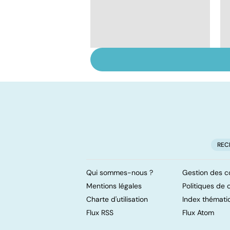
Quel est le rôle des
associations de
patients ?
REC
Qui sommes-nous ?
Gestion des c
Mentions légales
Politiques de c
Charte d'utilisation
Index thémati
Flux RSS
Flux Atom