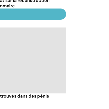
at sur la reconstruction
mmaire
trouvés dans des pénis