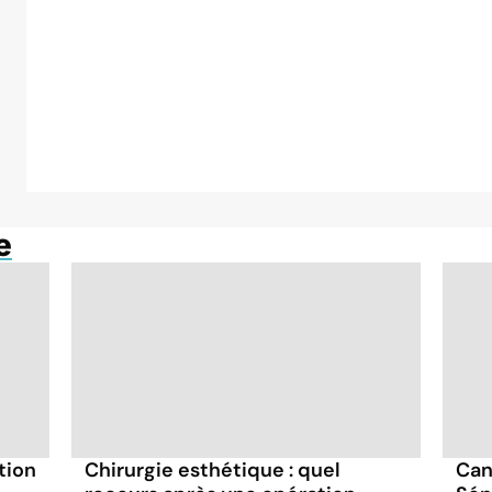
e
tion
Chirurgie esthétique : quel
Can