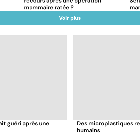
recours après une opération
Sén
mammaire ratée ?
ma
Voir plus
it guéri après une
Des microplastiques re
humains