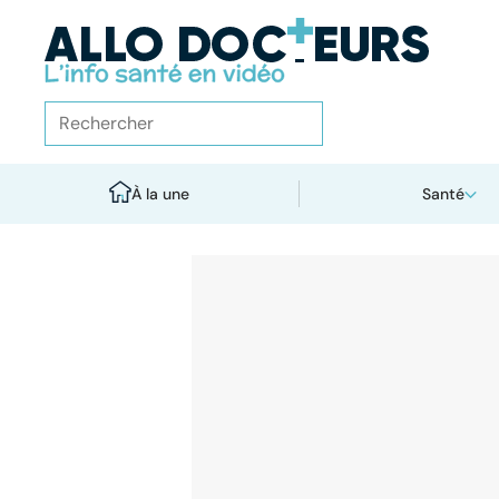
À la une
Santé