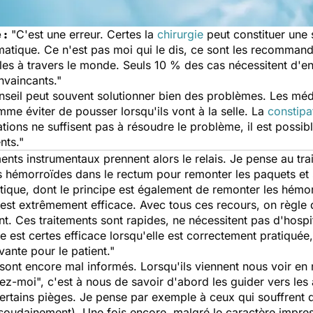
 :
"C'est une erreur. Certes la
chirurgie
peut constituer une s
omatique. Ce n'est pas moi qui le dis, ce sont les recommanda
les à travers le monde. Seuls 10 % des cas nécessitent d'en a
onvaincants."
seil peut souvent solutionner bien des problèmes. Les mé
mme éviter de pousser lorsqu'ils vont à la selle. La
constipa
ions ne suffisent pas à résoudre le problème, il est possib
nts."
ents instrumentaux prennent alors le relais. Je pense au tra
 hémorroïdes dans le rectum pour remonter les paquets et s
astique, dont le principe est également de remonter les hémor
 est extrêmement efficace. Avec tous ces recours, on règle
 Ces traitements sont rapides, ne nécessitent pas d'hospit
 est certes efficace lorsqu'elle est correctement pratiquée, 
ante pour le patient."
ont encore mal informés. Lorsqu'ils viennent nous voir en 
z-moi", c'est à nous de savoir d'abord les guider vers les a
certains pièges. Je pense par exemple à ceux qui souffrent
oudainement). Une fois encore, malgré le caractère impress