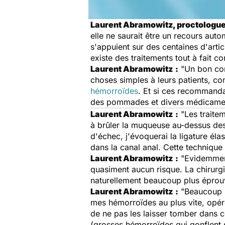
Laurent Abramowitz, proctologue
elle ne saurait être un recours aut
s'appuient sur des centaines d'artic
existe des traitements tout à fait c
Laurent Abramowitz
:
"Un bon con
choses simples à leurs patients, co
hémorroïdes
. Et si ces recommandat
des pommades et divers médicame
Laurent Abramowitz
:
"Les traitem
à brûler la muqueuse au-dessus des
d'échec, j'évoquerai la ligature él
dans la canal anal. Cette technique
Laurent Abramowitz
:
"Evidemment.
quasiment aucun risque. La chirurgie
naturellement beaucoup plus éprouv
Laurent Abramowitz
:
"Beaucoup s
mes hémorroïdes au plus vite, opére
de ne pas les laisser tomber dans 
(grosses hémorroïdes qui gonflent s