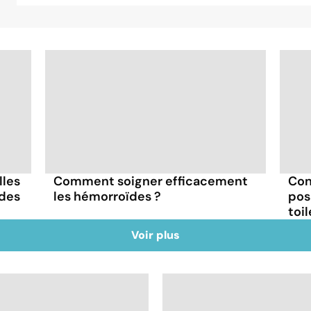
lles
Comment soigner efficacement
Cont
ïdes
les hémorroïdes ?
pos
toi
Voir plus