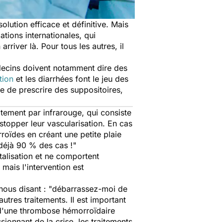
olution efficace et définitive. Mais
tions internationales, qui
rriver là. Pour tous les autres, il
decins doivent notamment dire des
tion
et les diarrhées font le jeu des
le de prescrire des suppositoires,
itement par infrarouge, qui consiste
topper leur vascularisation. En cas
roïdes en créant une petite plaie
 déjà 90 % des cas !"
alisation et ne comportent
mais l'intervention est
nous disant : "débarrassez-moi de
utres traitements. Il est important
 d'une thrombose hémorroïdaire
ionnant de la crise, les traitements