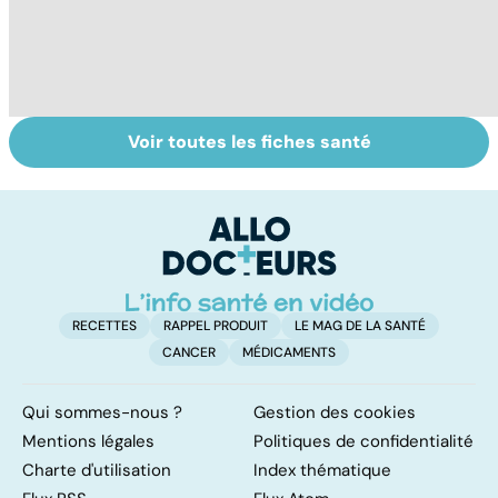
Voir toutes les fiches santé
Troubles de la
Faire le point sur
M
vue : et si c'était
sa vision
c
un glaucome ?
co
RECETTES
RAPPEL PRODUIT
LE MAG DE LA SANTÉ
CANCER
MÉDICAMENTS
Qui sommes-nous ?
Gestion des cookies
Mentions légales
Politiques de confidentialité
Charte d'utilisation
Index thématique