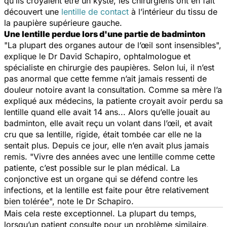
qu’ils croyaient être un kyste, les chirurgiens ont en fait
découvert une
lentille de contact
à l’intérieur du tissu de
la paupière supérieure gauche.
Une lentille perdue lors d'une partie de badminton
"
La plupart des organes autour de l’œil sont insensibles
",
explique le Dr David Schapiro, ophtalmologue et
spécialiste en chirurgie des paupières. Selon lui, il n’est
pas anormal que cette femme n’ait jamais ressenti de
douleur notoire avant la consultation. Comme sa mère l’a
expliqué aux médecins, la patiente croyait avoir perdu sa
lentille quand elle avait 14 ans... Alors qu’elle jouait au
badminton, elle avait reçu un volant dans l’œil, et avait
cru que sa lentille, rigide, était tombée car elle ne la
sentait plus. Depuis ce jour, elle n’en avait plus jamais
remis. "
Vivre des années avec une lentille comme cette
patiente, c’est possible sur le plan médical. La
conjonctive est un organe qui se défend contre les
infections, et la lentille est faite pour être relativement
bien tolérée
", note le Dr Schapiro.
Mais cela reste exceptionnel. La plupart du temps,
lorsqu’un patient consulte pour un problème similaire,