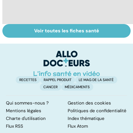
Voir toutes les fiches santé
Vivre après un
Don de gamètes :
Qu
cancer
le pour et le
dé
contre d'une
levée de
l'anonymat
RECETTES
RAPPEL PRODUIT
LE MAG DE LA SANTÉ
CANCER
MÉDICAMENTS
Qui sommes-nous ?
Gestion des cookies
Mentions légales
Politiques de confidentialité
Charte d'utilisation
Index thématique
Flux RSS
Flux Atom