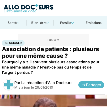
Santé
Bien-être
Famille
Émissions
Accueil
Santé
Maladies
Se soigner
SE SOIGNER
Association de patients : plusieurs
pour une même cause ?
Pourquoi y a-t-il souvent plusieurs associations pour
une même maladie ? N'est-ce pas du temps et de
l'argent perdus ?
Par
La rédaction d'Allo Docteurs
Partager
Mis à jour le
29/01/2010