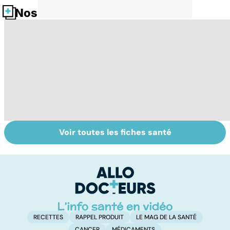
Nos fiches santé
Voir toutes les fiches santé
Suicide : prévenir
Burn-out :
U
le passage à
l'épuisement
s
l'acte
professionnel
RECETTES
RAPPEL PRODUIT
LE MAG DE LA SANTÉ
CANCER
MÉDICAMENTS