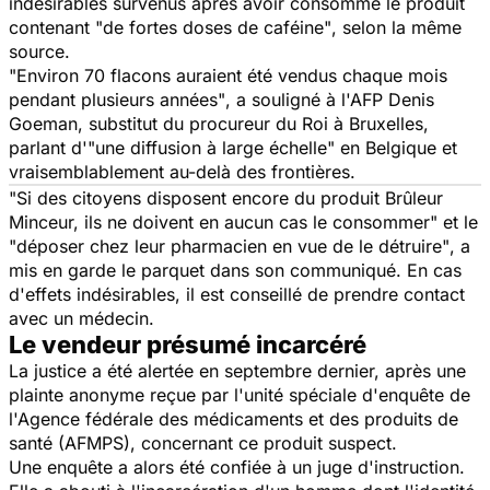
indésirables survenus après avoir consommé le produit
contenant
"de fortes doses de caféine"
, selon la même
source.
"Environ 70 flacons auraient été vendus chaque mois
pendant plusieurs années"
, a souligné à l'AFP Denis
Goeman, substitut du procureur du Roi à Bruxelles,
parlant d'
"une diffusion à large échelle"
en Belgique et
vraisemblablement au-delà des frontières.
"Si des citoyens disposent encore du produit Brûleur
Minceur, ils ne doivent en aucun cas le consommer"
et le
"déposer chez leur pharmacien en vue de le détruire"
, a
mis en garde le parquet dans son communiqué. En cas
d'effets indésirables, il est conseillé de prendre contact
avec un médecin.
Le vendeur présumé incarcéré
La justice a été alertée en septembre dernier, après une
plainte anonyme reçue par l'unité spéciale d'enquête de
l'Agence fédérale des médicaments et des produits de
santé (AFMPS), concernant ce produit suspect.
Une enquête a alors été confiée à un juge d'instruction.