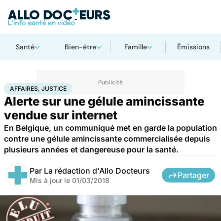
Santé
Bien-être
Famille
Émissions
Accueil
Santé
Société
Justice
Affaires, justice
AFFAIRES, JUSTICE
Alerte sur une gélule amincissante
vendue sur internet
En Belgique, un communiqué met en garde la population
contre une gélule amincissante commercialisée depuis
plusieurs années et dangereuse pour la santé.
Par
La rédaction d'Allo Docteurs
Partager
Mis à jour le
01/03/2018