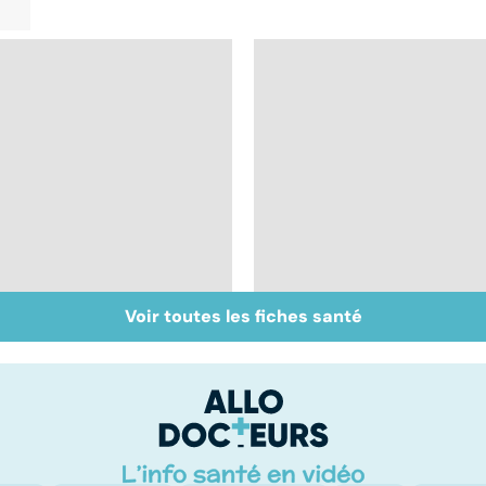
Voir toutes les fiches santé
Prévenir les
Brûlures : la prise en
intoxications au
charge des grands
monoxyde de
brûlés
carbone