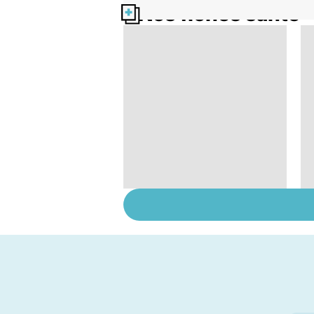
Nos fiches santé
La main, un outil utile
mais fragile