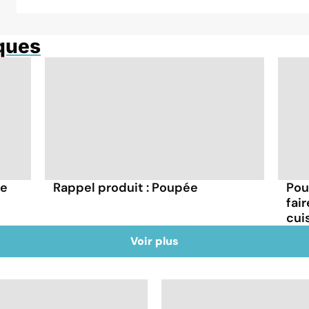
ques
ge
Rappel produit : Poupée
Pour
fai
cui
Voir plus