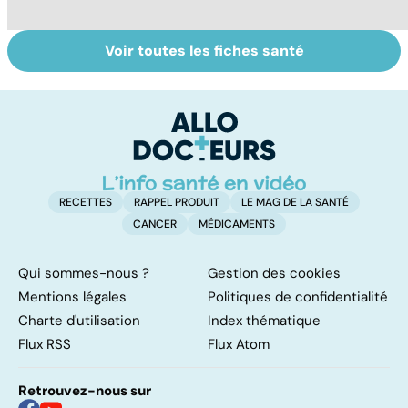
Voir toutes les fiches santé
La tuberculose
Accro au sucre ?
Mo
pulmonaire
s
d
RECETTES
RAPPEL PRODUIT
LE MAG DE LA SANTÉ
CANCER
MÉDICAMENTS
Qui sommes-nous ?
Gestion des cookies
Mentions légales
Politiques de confidentialité
Charte d'utilisation
Index thématique
Flux RSS
Flux Atom
Retrouvez-nous sur