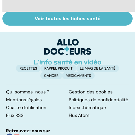
Voir toutes les fiches santé
La tuberculose
Tout savoir sur
I
pulmonaire
les infections
a
pulmonaires
fa
d'
RECETTES
RAPPEL PRODUIT
LE MAG DE LA SANTÉ
CANCER
MÉDICAMENTS
Qui sommes-nous ?
Gestion des cookies
Mentions légales
Politiques de confidentialité
Charte d'utilisation
Index thématique
Flux RSS
Flux Atom
Retrouvez-nous sur