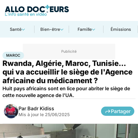
Santé
Bien-être
Famille
Émissions
Accueil
Santé
Médicaments
Maroc
MAROC
Rwanda, Algérie, Maroc, Tunisie...
qui va accueillir le siège de l'Agence
africaine du médicament ?
Huit pays africains sont en lice pour abriter le siège de
cette nouvelle agence de l'UA.
Par
Badr Kidiss
Partager
Mis à jour le
25/06/2025