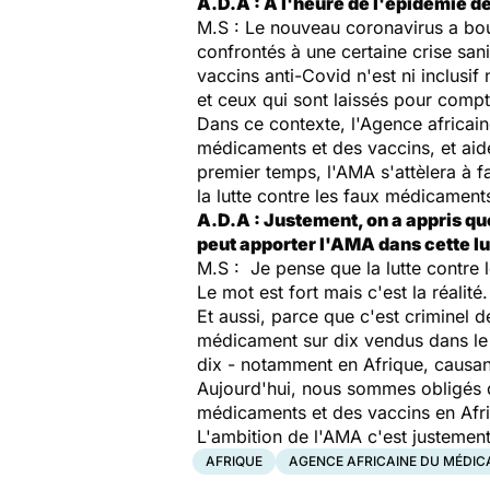
A.D.A : A l'heure de l'épidémie d
M.S : Le nouveau coronavirus a bou
confrontés à une certaine crise san
vaccins anti-Covid n'est ni inclusif 
et ceux qui sont laissés pour compt
Dans ce contexte, l'Agence africai
médicaments et des vaccins, et aid
premier temps, l'AMA s'attèlera à fa
la lutte contre les faux médicament
A.D.A : Justement, on a appris q
peut apporter l'AMA dans cette lu
M.S : Je pense que la lutte contre 
Le mot est fort mais c'est la réali
Et aussi, parce que c'est criminel de
médicament sur dix vendus dans le 
dix - notamment en Afrique, causan
Aujourd'hui, nous sommes obligés 
médicaments et des vaccins en Afri
L'ambition de l'AMA c'est justemen
AFRIQUE
AGENCE AFRICAINE DU MÉDI