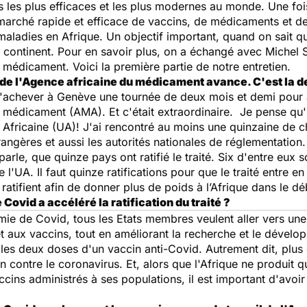
es plus efficaces et les plus modernes au monde. Une fois 
e marché rapide et efficace de vaccins, de médicaments et de
 maladies en Afrique. Un objectif important, quand on sait qu
continent. Pour en savoir plus, on a échangé avec Michel Si
u médicament. Voici la première partie de notre entretien.
 de l'Agence africaine du médicament avance. C'est la de
 d'achever à Genève une tournée de deux mois et demi pour acc
u médicament (AMA). Et c'était extraordinaire. Je pense qu'il
n Africaine (UA)! J'ai rencontré au moins une quinzaine de c
rangères et aussi les autorités nationales de réglementation. 
le, que quinze pays ont ratifié le traité. Six d'entre eux s
 l'UA. Il faut quinze ratifications pour que le traité entre e
ratifient afin de donner plus de poids à l’Afrique dans le dé
Covid a accéléré la ratification du traité ?
mie de Covid, tous les Etats membres veulent aller vers un
 aux vaccins, tout en améliorant la recherche et le dévelo
 les deux doses d'un vaccin anti-Covid. Autrement dit, plus 
on contre le coronavirus. Et, alors que l'Afrique ne produi
ns administrés à ses populations, il est important d'avoir