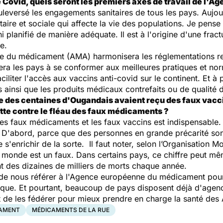
e Covid, quels seront les premiers axes de travail de l'
leversé les engagements sanitaires de tous les pays. Aujo
itaire et sociale qui affecte la vie des populations. Je pen
ni planifié de manière adéquate. Il est à l'origine d'une frac
e.
ne du médicament (AMA) harmonisera les réglementations rel
era les pays à se conformer aux meilleures pratiques et nor
ciliter l'accès aux vaccins anti-covid sur le continent. Et à
s ainsi que les produits médicaux contrefaits ou de qualité 
ue des centaines d'Ougandais avaient reçu des faux vacc
tte contre le fléau des faux médicaments ?
les faux médicaments et les faux vaccins est indispensable. 
té. D'abord, parce que des personnes en grande précarité so
 s'enrichir de la sorte. Il faut noter, selon l’Organisation M
monde est un faux. Dans certains pays, ce chiffre peut mê
t des dizaines de milliers de morts chaque année.
de nous référer à l'Agence européenne du médicament pour 
que. Et pourtant, beaucoup de pays disposent déjà d'agenc
t de les fédérer pour mieux prendre en charge la santé des
CAMENT
MÉDICAMENTS DE LA RUE