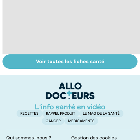
Voir toutes les fiches santé
La tuberculose
Femmes :
Bi
pulmonaire
comment
m
jouissez-vous ?
RECETTES
RAPPEL PRODUIT
LE MAG DE LA SANTÉ
CANCER
MÉDICAMENTS
Qui sommes-nous ?
Gestion des cookies