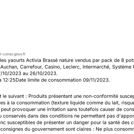
l-conso.gouv.fr
s yaourts Activia Brassé nature vendus par pack de 8 pots
Auchan, Carrefour, Casino, Leclerc, Intermarché, Système 
07/10/2023 au 26/10/2023.
40 à 12:25Date limite de consommation 09/11/2023.
 le suivant : Produits présentant une non-conformité suscept
es à la consommation (texture liquide comme du lait, risque 
eut provoquer une irritation sans toutefois causer de consé
u conservés dans des conditions ne permettant pas d'apport
donc susceptibles de présenter un danger pour la santé des
s consignes du gouvernement sont claires : Ne plus consomm